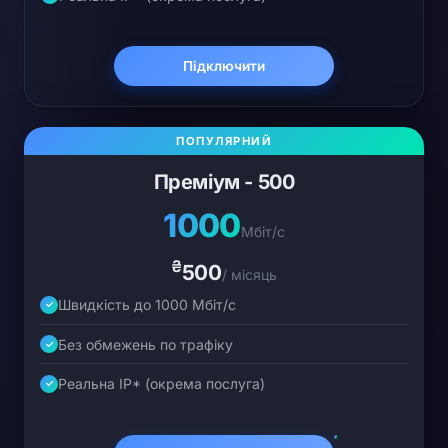
Підключити
Преміум - 500
1000
Мбіт/с
₴
500
/ місяць
Швидкість до 1000 Мбіт/с
✓
Без обмежень по трафіку
✓
Реальна IP* (окрема послуга)
✓