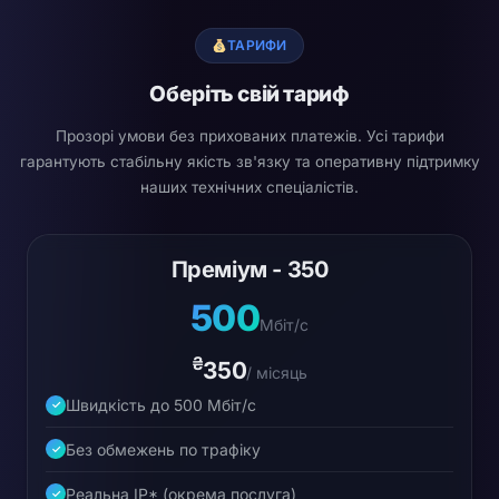
ТАРИФИ
Оберіть свій тариф
Прозорі умови без прихованих платежів. Усі тарифи
гарантують стабільну якість зв'язку та оперативну підтримку
наших технічних спеціалістів.
Преміум - 350
500
Мбіт/с
₴
350
/ місяць
Швидкість до 500 Мбіт/с
✓
Без обмежень по трафіку
✓
Реальна IP* (окрема послуга)
✓